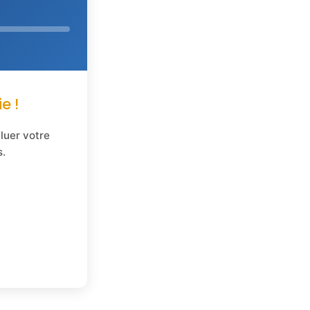
e !
aluer votre
s.