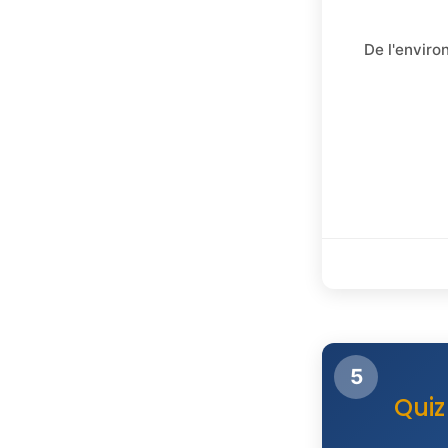
De l'enviro
5
Quiz