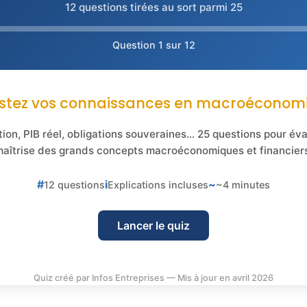
12 questions tirées au sort parmi 25
Question
1
sur 12
stez vos connaissances en macroéconomi
tion, PIB réel, obligations souveraines... 25 questions pour év
aîtrise des grands concepts macroéconomiques et financier
#
i
~
12 questions
Explications incluses
~4 minutes
Lancer le quiz
Quiz créé par Infos Entreprises — Mis à jour en avril 2026