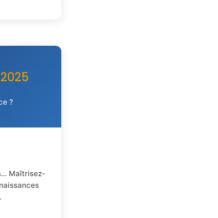
 2025
ce ?
s… Maîtrisez-
nnaissances
.