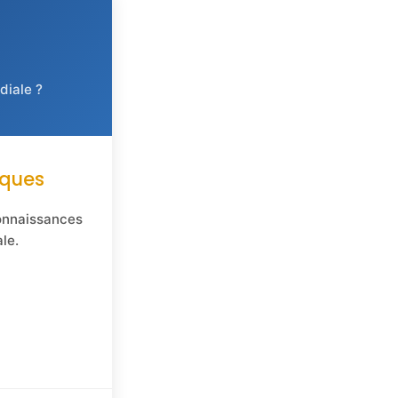
diale ?
iques
connaissances
le.