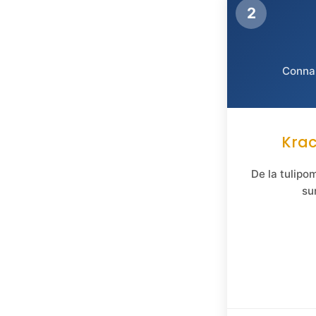
2
Connai
Krac
De la tulipo
su