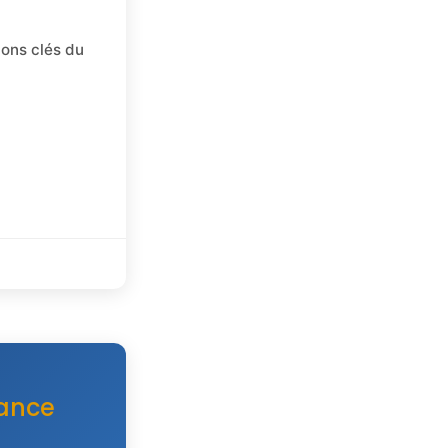
ions clés du
nance