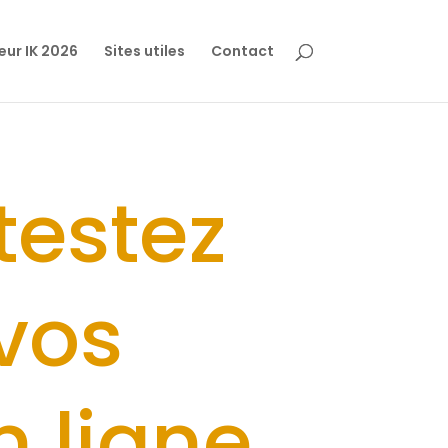
eur IK 2026
Sites utiles
Contact
testez
vos
 ligne