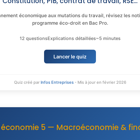
Constitution, PIB, contrat de travail, RSE...
nnement économique aux mutations du travail, révisez les not
programme éco-droit en Bac Pro.
12 questions
Explications détaillées
~5 minutes
Lancer le quiz
Quiz créé par
Infos Entreprises
- Mis à jour en février 2026
 économie 5 — Macroéconomie & fi