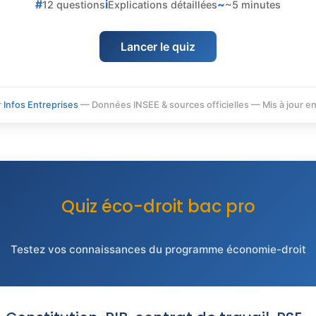
#
i
~
12 questions
Explications détaillées
~5 minutes
Lancer le quiz
r
Infos Entreprises
— Données INSEE & sources officielles — Mis à jour en
Quiz éco-droit bac pro
Testez vos connaissances du programme économie-droit