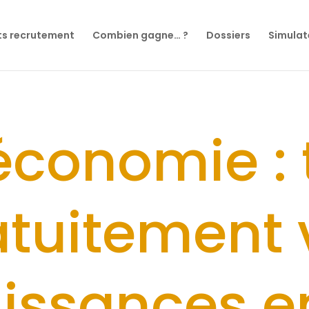
ts recrutement
Combien gagne… ?
Dossiers
Simulat
économie : 
atuitement 
issances en