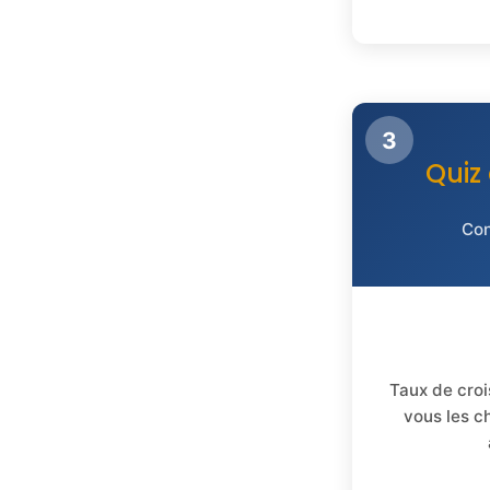
3
Quiz
Con
Taux de croi
vous les c