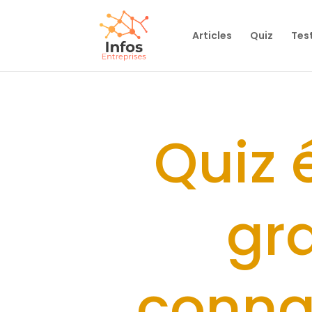
Articles
Quiz
Tes
Quiz 
gr
conna