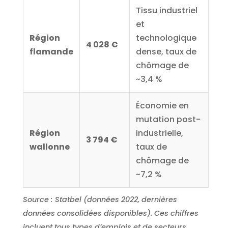
Tissu industriel
et
Région
technologique
4 028 €
flamande
dense, taux de
chômage de
~3,4 %
Économie en
mutation post-
Région
industrielle,
3 794 €
wallonne
taux de
chômage de
~7,2 %
Source : Statbel (données 2022, dernières
données consolidées disponibles). Ces chiffres
incluent tous types d’emplois et de secteurs.