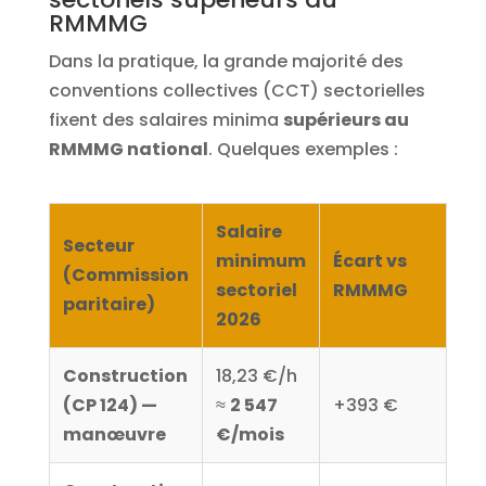
RMMMG
Dans la pratique, la grande majorité des
conventions collectives (CCT) sectorielles
fixent des salaires minima
supérieurs au
RMMMG national
. Quelques exemples :
Salaire
Secteur
minimum
Écart vs
(Commission
sectoriel
RMMMG
paritaire)
2026
Construction
18,23 €/h
(CP 124) —
≈
2 547
+393 €
manœuvre
€/mois