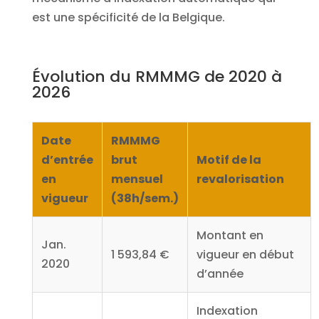
est une spécificité de la Belgique.
Évolution du RMMMG de 2020 à
2026
Date
RMMMG
d’entrée
brut
Motif de la
en
mensuel
revalorisation
vigueur
(38h/sem.)
Montant en
Jan.
1 593,84 €
vigueur en début
2020
d’année
Indexation