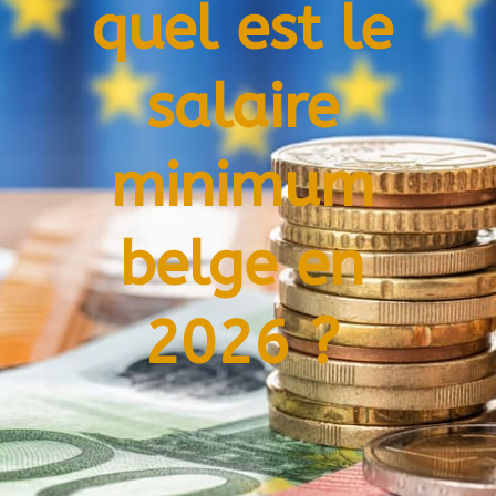
quel est le
salaire
minimum
belge en
2026 ?