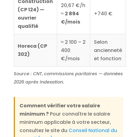
Construction
20,67 €/h
(CP 124) —
≈
2 894
+740 €
ouvrier
€/mois
qualifié
≈ 2 100 – 2
Selon
Horeca (CP
400
ancienneté
302)
€/mois
et fonction
Source : CNT, commissions paritaires — données
2026 après indexation.
Comment vérifier votre salaire
minimum ?
Pour connaître le salaire
minimum applicable à votre secteur,
consultez le site du
Conseil National du