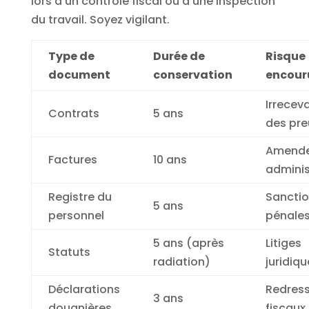
lors d’un contrôle fiscal ou d’une inspection
du travail. Soyez vigilant.
Type de
Durée de
Risque
document
conservation
encour
Irreceva
Contrats
5 ans
des pre
Amend
Factures
10 ans
adminis
Registre du
Sancti
5 ans
personnel
pénale
5 ans (après
Litiges
Statuts
radiation)
juridiqu
Déclarations
Redres
3 ans
douanières
fiscaux