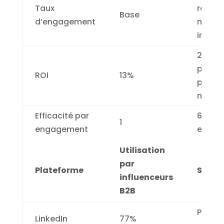
Taux
rappor
Base
d’engagement
macro
influe
20% (
points
ROI
13%
plus q
macro
Efficacité par
6,7 foi
1
engagement
effica
Utilisation
par
Plateforme
Spécif
influenceurs
B2B
Platef
LinkedIn
77%