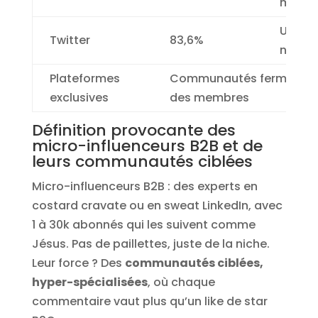
micro-
Utilis
Twitter
83,6%
networ
Plateformes
Communautés fermées ave
exclusives
des membres
Définition provocante des
micro-influenceurs B2B et de
leurs communautés ciblées
Micro-influenceurs B2B : des experts en
costard cravate ou en sweat LinkedIn, avec
1 à 30k abonnés qui les suivent comme
Jésus. Pas de paillettes, juste de la niche.
Leur force ? Des
communautés ciblées,
hyper-spécialisées
, où chaque
commentaire vaut plus qu’un like de star