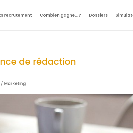
ts recrutement
Combien gagne… ?
Dossiers
Simulat
nce de rédaction
/ Marketing