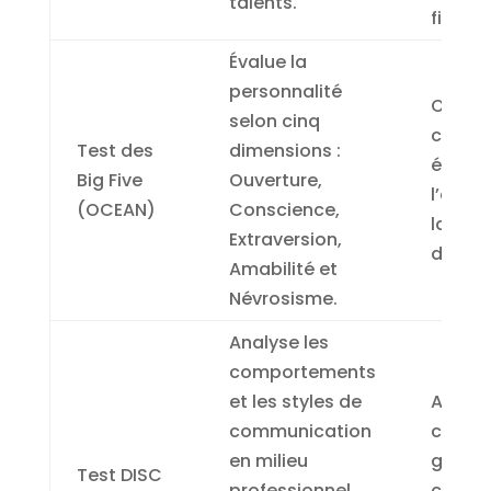
talents.
fiables
Évalue la
personnalité
Offre 
selon cinq
compl
Test des
dimensions :
évalue
Big Five
Ouverture,
l’adéq
(OCEAN)
Conscience,
la cult
Extraversion,
d’entre
Amabilité et
Névrosisme.
Analyse les
comportements
et les styles de
Amélio
communication
collab
en milieu
gestio
Test DISC
professionnel
compr