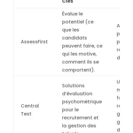
Clés
Évalue le
potentiel (ce
Aide à
que les
person
candidats
AssessFirst
perfor
peuvent faire, ce
réduit 
qui les motive,
de 50%
comment ils se
comportent).
Utilisé
Solutions
mondi
d’évaluation
facilite
psychométrique
Central
recrut
pour le
Test
gestio
recrutement et
grâce 
la gestion des
d’éval