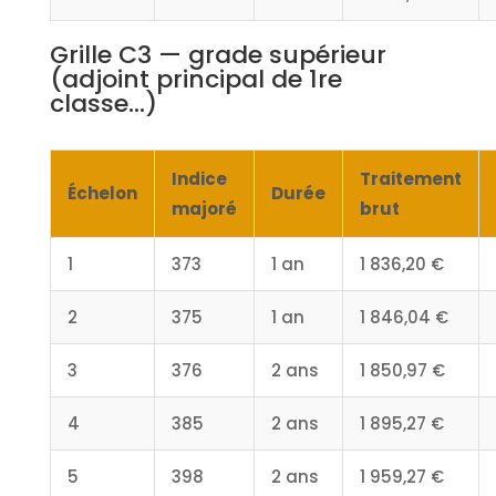
Grille C3 — grade supérieur
(adjoint principal de 1re
classe…)
Indice
Traitement
Échelon
Durée
majoré
brut
1
373
1 an
1 836,20 €
2
375
1 an
1 846,04 €
3
376
2 ans
1 850,97 €
4
385
2 ans
1 895,27 €
5
398
2 ans
1 959,27 €