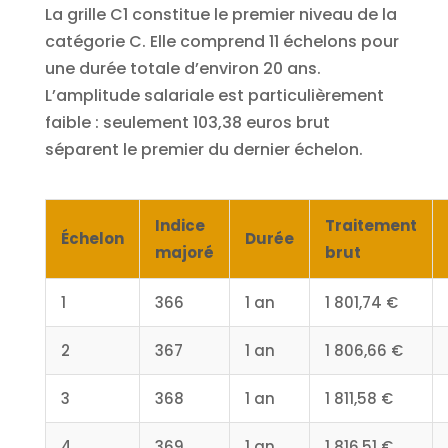
La grille C1 constitue le premier niveau de la
catégorie C. Elle comprend 11 échelons pour
une durée totale d’environ 20 ans.
L’amplitude salariale est particulièrement
faible : seulement 103,38 euros brut
séparent le premier du dernier échelon.
Indice
Traitement
Échelon
Durée
majoré
brut
1
366
1 an
1 801,74 €
2
367
1 an
1 806,66 €
3
368
1 an
1 811,58 €
4
369
1 an
1 816,51 €