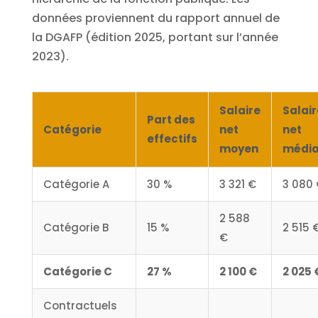
données proviennent du rapport annuel de
la DGAFP (édition 2025, portant sur l’année
2023).
Salaire
Salair
Part des
Catégorie
net
net
effectifs
moyen
médi
Catégorie A
30 %
3 321 €
3 080
2 588
Catégorie B
15 %
2 515 
€
Catégorie C
27 %
2 100 €
2 025 
Contractuels