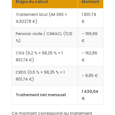
Étape du calcul
Montant
Traitement brut (IM 366 ×
1 801,74
4,92278 €)
€
Pension civile / CNRACL (11,10
– 199,99
%)
€
CSG (9,2 % × 98,25 % × 1
– 162,86
801,74 €)
€
CRDS (0,5 % × 98,25 % × 1
– 8,85 €
801,74 €)
1 430,04
Traitement net mensuel
€
Ce montant correspond au traitement