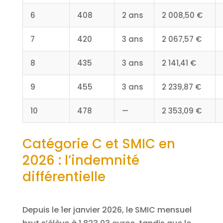
6
408
2 ans
2 008,50 €
7
420
3 ans
2 067,57 €
8
435
3 ans
2 141,41 €
9
455
3 ans
2 239,87 €
10
478
—
2 353,09 €
Catégorie C et SMIC en
2026 : l’indemnité
différentielle
Depuis le 1er janvier 2026, le SMIC mensuel