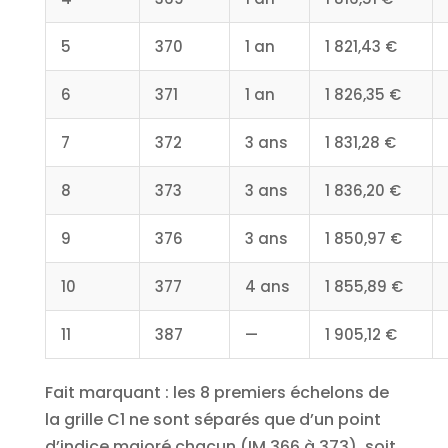
5
370
1 an
1 821,43 €
6
371
1 an
1 826,35 €
7
372
3 ans
1 831,28 €
8
373
3 ans
1 836,20 €
9
376
3 ans
1 850,97 €
10
377
4 ans
1 855,89 €
11
387
—
1 905,12 €
Fait marquant : les 8 premiers échelons de
la grille C1 ne sont séparés que d’un point
d’indice majoré chacun (IM 366 à 373), soit