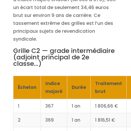
un écart total de seulement 34,46 euros
brut sur environ 9 ans de carrière. Ce
tassement extrême des grilles est l’un des
principaux sujets de revendication
syndicale.
Grille C2 — grade intermédiaire
(adjoint principal de 2e
classe…)
Indice
Traitement
Échelon
Durée
majoré
brut
1
367
1 an
1 806,66 €
2
369
1 an
1 816,51 €