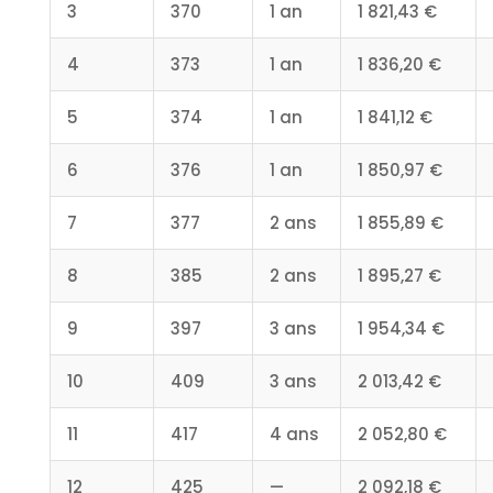
3
370
1 an
1 821,43 €
4
373
1 an
1 836,20 €
5
374
1 an
1 841,12 €
6
376
1 an
1 850,97 €
7
377
2 ans
1 855,89 €
8
385
2 ans
1 895,27 €
9
397
3 ans
1 954,34 €
10
409
3 ans
2 013,42 €
11
417
4 ans
2 052,80 €
12
425
—
2 092,18 €