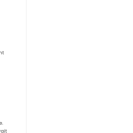
nt
e.
ait