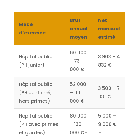
Brut
Net
Mode
annuel
mensuel
d’exercice
moyen
estimé
60 000
Hôpital public
3 963 – 4
– 73
(PH junior)
832 €
000 €
Hôpital public
52 000
3 500 – 7
(PH confirmé,
– 110
100 €
hors primes)
000 €
Hôpital public
80 000
5 000 –
(PH avec primes
– 130
9 000 €
et gardes)
000 €+
+