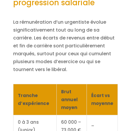
progression salariale
La rémunération d’un urgentiste évolue
significativement tout au long de sa
carrière. Les écarts de revenus entre début
et fin de carrière sont particulièrement
marqués, surtout pour ceux qui cumulent
plusieurs modes d’exercice ou qui se
tournent vers le libéral.
Brut
Tranche
Écart vs
annuel
d’expérience
moyenne
moyen
0 à 3 ans
60 000 –
–
(junior)
73 000 €