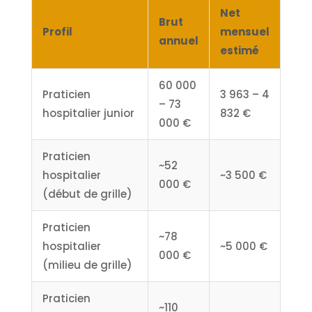
Net
Brut
Profil
mensuel
annuel
estimé
60 000
Praticien
3 963 – 4
– 73
hospitalier junior
832 €
000 €
Praticien
~52
hospitalier
~3 500 €
000 €
(début de grille)
Praticien
~78
hospitalier
~5 000 €
000 €
(milieu de grille)
Praticien
~110