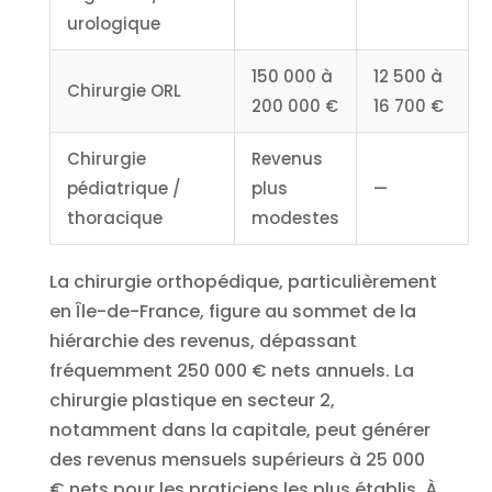
urologique
150 000 à
12 500 à
Chirurgie ORL
200 000 €
16 700 €
Chirurgie
Revenus
pédiatrique /
plus
—
thoracique
modestes
La chirurgie orthopédique, particulièrement
en Île-de-France, figure au sommet de la
hiérarchie des revenus, dépassant
fréquemment 250 000 € nets annuels. La
chirurgie plastique en secteur 2,
notamment dans la capitale, peut générer
des revenus mensuels supérieurs à 25 000
€ nets pour les praticiens les plus établis. À