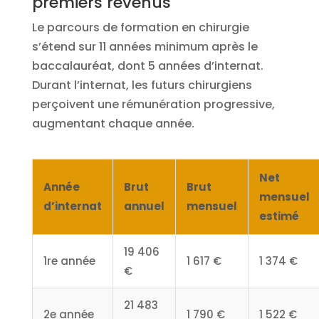
premiers revenus
Le parcours de formation en chirurgie
s’étend sur 11 années minimum après le
baccalauréat, dont 5 années d’internat.
Durant l’internat, les futurs chirurgiens
perçoivent une rémunération progressive,
augmentant chaque année.
Net
Année
Brut
Brut
mensuel
d’internat
annuel
mensuel
estimé
19 406
1re année
1 617 €
1 374 €
€
21 483
2e année
1 790 €
1 522 €