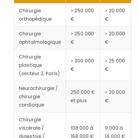
Chirurgie
> 250 000
> 20 000
orthopédique
€
€
Chirurgie
> 250 000
> 20 000
ophtalmologique
€
€
Chirurgie
> 300 000
> 25 000
plastique
€
€
(secteur 2, Paris)
Neurochirurgie /
250 000 €
> 20 000
chirurgie
et plus
€
cardiaque
Chirurgie
viscérale /
108 000 à
9 000 à
digestive /
168 000 €
14 000 €