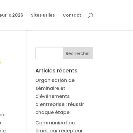
eur IK 2026
Sites utiles
Contact
e
Articles récents
Organisation de
séminaire et
d’événements
d’entreprise : réussir
chaque étape
ion
s
Communication
ble
émetteur récepteur :