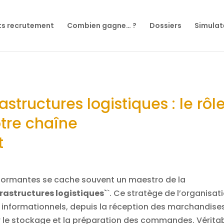
ts recrutement
Combien gagne… ?
Dossiers
Simulat
structures logistiques : le rôl
otre chaîne
t
rformantes se cache souvent un maestro de la
rastructures logistiques`
`. Ce stratège de l’organisat
t informationnels, depuis la réception des marchandise
ar le stockage et la préparation des commandes. Vérita