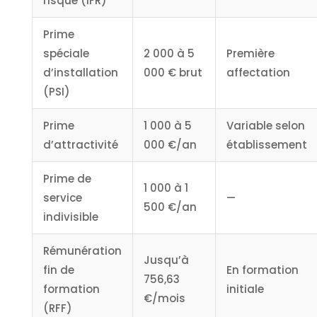
risque (IFR)
Prime
spéciale
2 000 à 5
Première
d’installation
000 € brut
affectation
(PSI)
Prime
1 000 à 5
Variable selon
d’attractivité
000 €/an
établissement
Prime de
1 000 à 1
service
—
500 €/an
indivisible
Rémunération
Jusqu’à
fin de
En formation
756,63
formation
initiale
€/mois
(RFF)