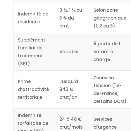
0 %, 1 % ou
Selon zone
Indemnité de
3 % du
géographique
résidence
brut
(1, 2 ou 3)
Supplément
À partir de 1
familial de
Variable
enfant à
traitement
charge
(SFT)
Zones en
Prime
Jusqu’à
tension (Île-
d’attractivité
940 €
de-France,
territoriale
brut/an
certains DOM)
Indemnité
24 à 48 €
Services
forfaitaire de
brut/mois
d’urgence