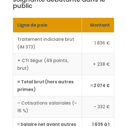
public
Ligne de paie
Montant
Traitement indiciaire brut
1 836 €
(IM 373)
+ CTI Ségur (49 points,
+ 238 €
brut)
= Total brut (hors autres
≈ 2 074 €
primes)
– Cotisations salariales (≈
– 332 €
16 %)
≈ Salaire net avant autres
1 635 à 1