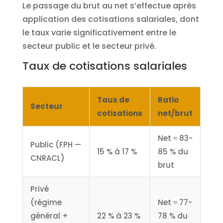
Le passage du brut au net s’effectue après
application des cotisations salariales, dont
le taux varie significativement entre le
secteur public et le secteur privé.
Taux de cotisations salariales
Taux de
Ratio
Secteur
cotisations
net/brut
Net ≈ 83-
Public (FPH —
15 % à 17 %
85 % du
CNRACL)
brut
Privé
(régime
Net ≈ 77-
général +
22 % à 23 %
78 % du