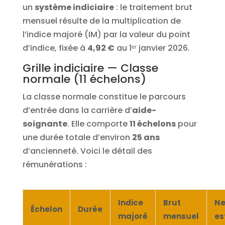
un
système indiciaire
: le traitement brut
mensuel résulte de la multiplication de
l’indice majoré (IM) par la valeur du point
d’indice, fixée à
4,92 €
au 1ᵉʳ janvier 2026.
Grille indiciaire — Classe
normale (11 échelons)
La classe normale constitue le parcours
d’entrée dans la carrière d’
aide-
soignante
. Elle comporte
11 échelons
pour
une durée totale d’environ
25 ans
d’ancienneté. Voici le détail des
rémunérations :
Indice
Brut
Ne
Échelon
Durée
majoré
mensuel
es