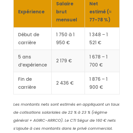
Salaire
Net
Expérience
brut
estimé (≈
mensuel
77-78 %)
Début de
1 750 à 1
1 348 – 1
carrière
950 €
521 €
5 ans
1 678 – 1
2 179 €
d’expérience
700 €
Fin de
1 876 – 1
2 436 €
carrière
900 €
Les montants nets sont estimés en appliquant un taux
de cotisations salariales de 22 % à 23 % (régime
général + AGIRC-ARRCO). Le CTI Ségur de 160 € nets
s’ajoute à ces montants dans le privé commercial.