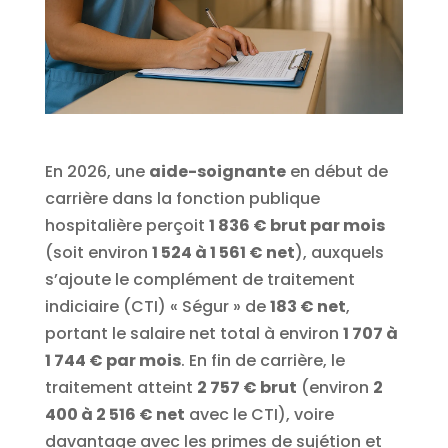
En 2026, une
aide-soignante
en début de
carrière dans la fonction publique
hospitalière perçoit
1 836 € brut par mois
(soit environ
1 524 à 1 561 € net
), auxquels
s’ajoute le complément de traitement
indiciaire (CTI) « Ségur » de
183 € net
,
portant le salaire net total à environ
1 707 à
1 744 € par mois
. En fin de carrière, le
traitement atteint
2 757 € brut
(environ
2
400 à 2 516 € net
avec le CTI), voire
davantage avec les primes de sujétion et